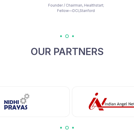
Founder / Chairman, Healthstart;
Fellow—DCI,Stanford
OUR PARTNERS