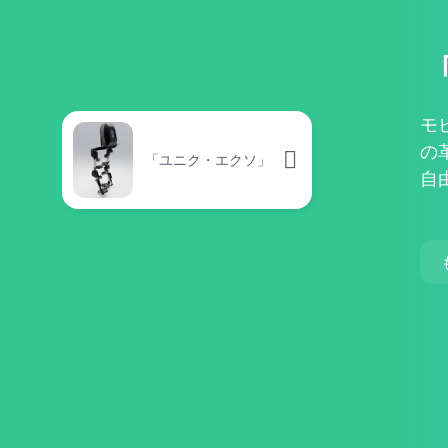
モ
の
「ユニク・エクソ」
自