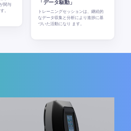
「データ駆動」
が関与
ます。
トレーニングセッションは、継続的
なデータ収集と分析により進捗に基
づいた活動になり ます。